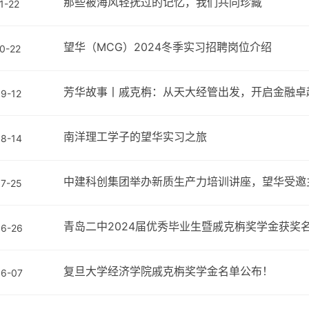
那些被海风轻抚过的记忆，我们共同珍藏
1-22
望华（MCG）2024冬季实习招聘岗位介绍
0-22
芳华故事丨戚克栴：从天大经管出发，开启金融卓
9-12
南洋理工学子的望华实习之旅
8-14
中建科创集团举办新质生产力培训讲座，望华受邀
7-25
青岛二中2024届优秀毕业生暨戚克栴奖学金获奖
06-26
复旦大学经济学院戚克栴奖学金名单公布！
06-07