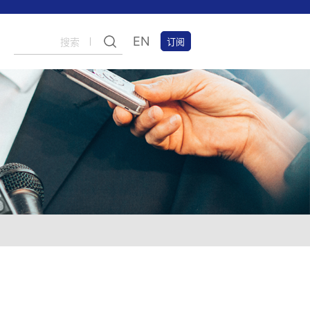
EN
订阅
询
资程序
报
习
团队
价值投资
出版物
校园招聘
里程碑