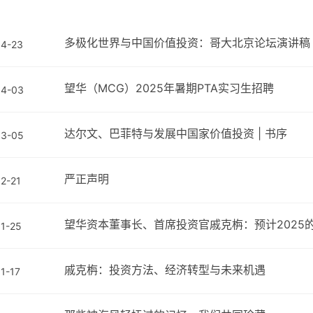
多极化世界与中国价值投资：哥大北京论坛演讲稿
04-23
望华（MCG）2025年暑期PTA实习生招聘
04-03
达尔文、巴菲特与发展中国家价值投资 | 书序
03-05
严正声明
2-21
望华资本董事长、首席投资官戚克栴：预计2025的A
1-25
戚克栴：投资方法、经济转型与未来机遇
1-17