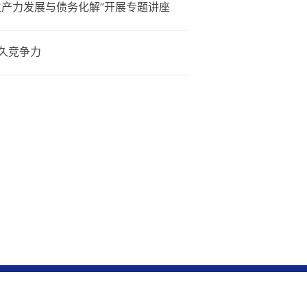
产力发展与债务化解”开展专题讲座
久竞争力