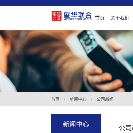
首页
关于我们
首页
新闻中心
公司新闻
新闻中心
公司