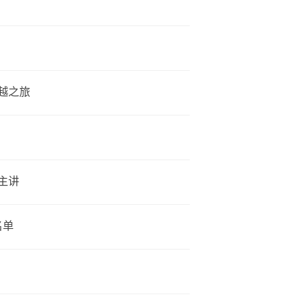
越之旅
主讲
名单