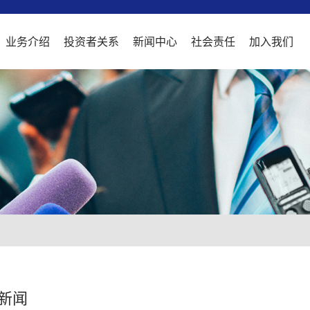
业务介绍
投资者关系
新闻中心
社会责任
加入我们
公司介绍
战略咨询
严正声明
公司新闻
严正声明
联系我们
我们的优势
并购重组
基金公告
望华观点
奖学金
望华生活
社区服务
上市咨
基金投
并购月
培训学
管理
全球布局
实习招聘
企业文化
新闻