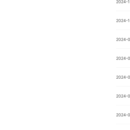
2024-1
2024-1
2024-0
2024-0
2024-0
2024-
2024-