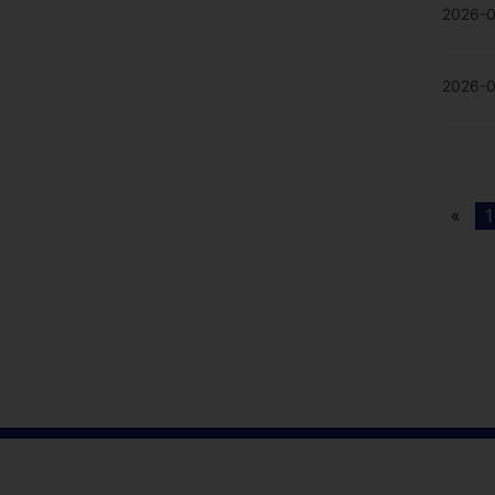
2026-0
2026-0
«
1